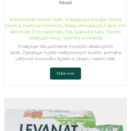
Kibasit
Anticelulitida / krevní oběh
,
Antyaging a energie
,
Detox
,
Diuréza
,
Kontrola hmotnosti
,
Krása
,
Menopauza
,
Odpor
,
Pro
aktivní lidi
,
Proti nadýmání
,
Síla
,
Spalování tuků
,
Trávení
,
Uklidňující nervy
,
Vitamíny a minerály
Poskytuje tělu potřebné množství alkalizujících
látek. Zabraňuje tvorbě nadbytečných kyselin, pomáhá
udržovat rovnováhu kyselin a zásad v našem těle.
Čtěte více