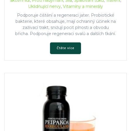
aktivní lidi
,
Proti nadýmání
,
Síla
,
Spalování tuků
,
Trávení
,
Uklidňující nervy
,
Vitamíny a minerály
Podporuje čištění a regeneraci jater.
Probiotické
bakterie, které obsahuje, mají ochranný účinek na
zažívací trakt, snižují pocit plnosti a obvodu
břicha.
Podporuje regeneraci svalů a dalších tkání.
Čtěte více