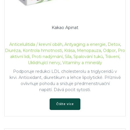
Kakao Apinat
Anticelulitida / krevní oběh
,
Antyaging a energie
,
Detox
,
Diuréza
,
Kontrola hmotnosti
,
Krása
,
Menopauza
,
Odpor
,
Pro
aktivní lidi
,
Proti nadýmání
,
Síla
,
Spalování tuků
,
Trávení
,
Uklidňující nervy
,
Vitamíny a minerály
Podporuje redukci LDL cholesterolu a triglyceridů v
krvi. Antioxidant, diuretikum a lehce lipolytické. Příznivě
ovlivňuje pohodu a snižuje předmenstruační
napětí. Dává pocit sytosti.
Čtěte více