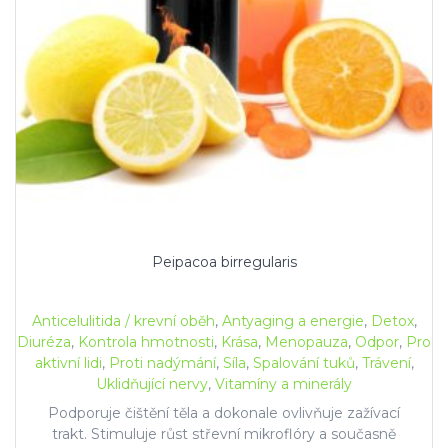
Peipacoa birregularis
Anticelulitida / krevní oběh
,
Antyaging a energie
,
Detox
,
Diuréza
,
Kontrola hmotnosti
,
Krása
,
Menopauza
,
Odpor
,
Pro
aktivní lidi
,
Proti nadýmání
,
Síla
,
Spalování tuků
,
Trávení
,
Uklidňující nervy
,
Vitamíny a minerály
Podporuje čištění těla a dokonale ovlivňuje zažívací
trakt. Stimuluje růst střevní mikroflóry a současně