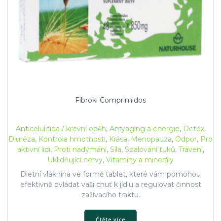
Fibroki Comprimidos
Anticelulitida / krevní oběh
,
Antyaging a energie
,
Detox
,
Diuréza
,
Kontrola hmotnosti
,
Krása
,
Menopauza
,
Odpor
,
Pro
aktivní lidi
,
Proti nadýmání
,
Síla
,
Spalování tuků
,
Trávení
,
Uklidňující nervy
,
Vitamíny a minerály
Dietní vláknina ve formě tablet, které vám pomohou
efektivně ovládat vaši chuť k jídlu a regulovat činnost
zažívacího traktu.
Čtěte více