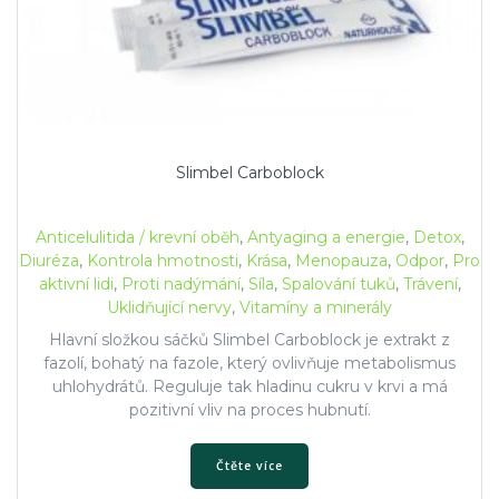
Slimbel Carboblock
Anticelulitida / krevní oběh
,
Antyaging a energie
,
Detox
,
Diuréza
,
Kontrola hmotnosti
,
Krása
,
Menopauza
,
Odpor
,
Pro
aktivní lidi
,
Proti nadýmání
,
Síla
,
Spalování tuků
,
Trávení
,
Uklidňující nervy
,
Vitamíny a minerály
Hlavní složkou sáčků Slimbel Carboblock je extrakt z
fazolí, bohatý na fazole, který ovlivňuje metabolismus
uhlohydrátů. Reguluje tak hladinu cukru v krvi a má
pozitivní vliv na proces hubnutí.
Čtěte více