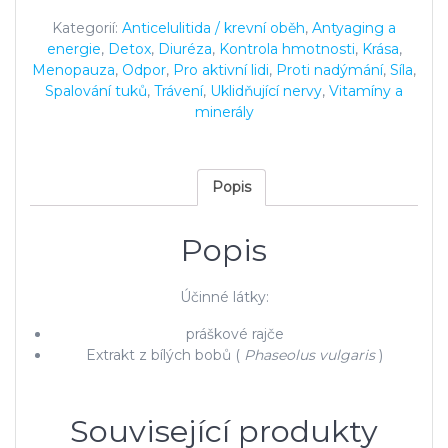
Kategorií:
Anticelulitida / krevní oběh
,
Antyaging a
energie
,
Detox
,
Diuréza
,
Kontrola hmotnosti
,
Krása
,
Menopauza
,
Odpor
,
Pro aktivní lidi
,
Proti nadýmání
,
Síla
,
Spalování tuků
,
Trávení
,
Uklidňující nervy
,
Vitamíny a
minerály
Popis
Popis
Účinné látky:
práškové rajče
Extrakt z bílých bobů (
Phaseolus vulgaris
)
Související produkty