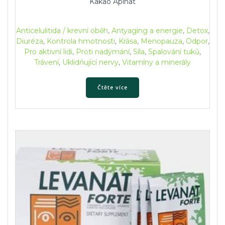
Kakao Apinat
Anticelulitida / krevní oběh
,
Antyaging a energie
,
Detox
,
Diuréza
,
Kontrola hmotnosti
,
Krása
,
Menopauza
,
Odpor
,
Pro aktivní lidi
,
Proti nadýmání
,
Síla
,
Spalování tuků
,
Trávení
,
Uklidňující nervy
,
Vitamíny a minerály
Čtěte více