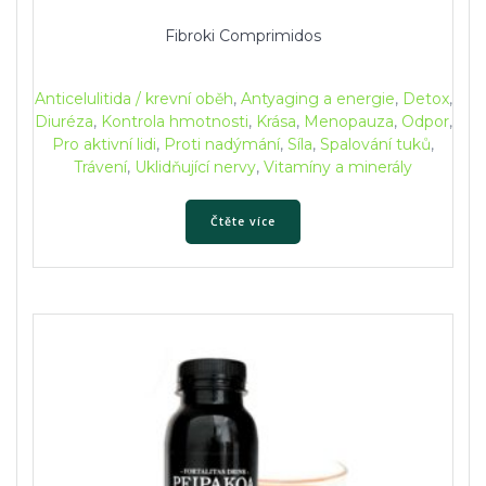
Fibroki Comprimidos
Anticelulitida / krevní oběh
,
Antyaging a energie
,
Detox
,
Diuréza
,
Kontrola hmotnosti
,
Krása
,
Menopauza
,
Odpor
,
Pro aktivní lidi
,
Proti nadýmání
,
Síla
,
Spalování tuků
,
Trávení
,
Uklidňující nervy
,
Vitamíny a minerály
Čtěte více