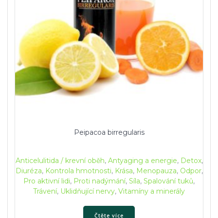
Peipacoa birregularis
Anticelulitida / krevní oběh
,
Antyaging a energie
,
Detox
,
Diuréza
,
Kontrola hmotnosti
,
Krása
,
Menopauza
,
Odpor
,
Pro aktivní lidi
,
Proti nadýmání
,
Síla
,
Spalování tuků
,
Trávení
,
Uklidňující nervy
,
Vitamíny a minerály
Čtěte více