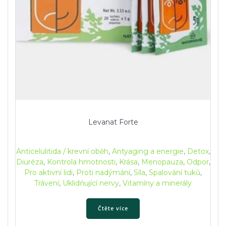
Levanat Forte
Anticelulitida / krevní oběh
,
Antyaging a energie
,
Detox
,
Diuréza
,
Kontrola hmotnosti
,
Krása
,
Menopauza
,
Odpor
,
Pro aktivní lidi
,
Proti nadýmání
,
Síla
,
Spalování tuků
,
Trávení
,
Uklidňující nervy
,
Vitamíny a minerály
Čtěte více