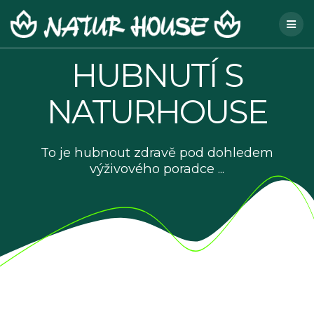
Skip
to
content
HUBNUTÍ S
NATURHOUSE
To je hubnout zdravě pod dohledem
výživového poradce ...