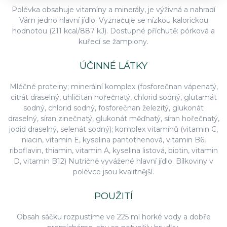
Polévka obsahuje vitamíny a minerály, je výživná a nahradí
Vám jedno hlavní jídlo. Vyznačuje se nízkou kalorickou
hodnotou (211 kcal/887 kJ). Dostupné příchutě: pórková a
kuřecí se žampiony.
ÚČINNÉ LÁTKY
Mléčné proteiny; minerální komplex (fosforečnan vápenatý,
citrát draselný, uhličitan hořečnatý, chlorid sodný, glutamát
sodný, chlorid sodný, fosforečnan železitý, glukonát
draselný, síran zinečnatý, glukonát měďnatý, síran hořečnatý,
jodid draselný, selenát sodný); komplex vitamínů (vitamin C,
niacin, vitamin E, kyselina pantothenová, vitamin B6,
riboflavin, thiamin, vitamin A, kyselina listová, biotin, vitamin
D, vitamin B12) Nutričně vyvážené hlavní jídlo. Bílkoviny v
polévce jsou kvalitnější.
POUŽITÍ
Obsah sáčku rozpustíme ve 225 ml horké vody a dobře