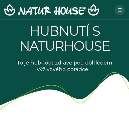
Skip
to
content
HUBNUTÍ S
NATURHOUSE
To je hubnout zdravě pod dohledem
výživového poradce ...