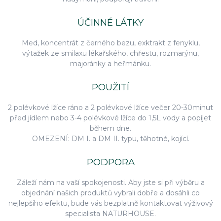
ÚČINNÉ LÁTKY
Med, koncentrát z černého bezu, exktrakt z fenyklu,
výtažek ze smilaxu lékařského, chřestu, rozmarýnu,
majoránky a heřmánku.
POUŽITÍ
2 polévkové lžíce ráno a 2 polévkové lžíce večer 20-30minut
před jídlem nebo 3-4 polévkové lžíce do 1,5L vody a popíjet
během dne.
OMEZENÍ: DM I. a DM II. typu, těhotné, kojící.
PODPORA
Záleží nám na vaší spokojenosti. Aby jste si při výběru a
objednání našich produktů vybrali dobře a dosáhli co
nejlepšího efektu, bude vás bezplatně kontaktovat výživový
specialista NATURHOUSE.