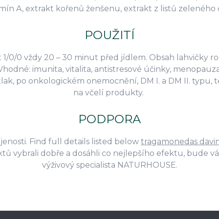
mín A, extrakt kořenů ženšenu, extrakt z listů zeleného 
POUŽITÍ
1/0/0 vždy 20 – 30 minut před jídlem. Obsah lahvičky roz
Vhodné: imunita, vitalita, antistresové účinky, menopauza
ak, po onkologickém onemocnění, DM I. a DM II. typu, těho
na včelí produkty.
PODPORA
enosti. Find full details listed below
tragamonedas davin
tů vybrali dobře a dosáhli co nejlepšího efektu, bude v
výživový specialista NATURHOUSE.