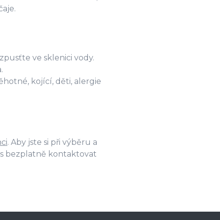
čaje.
pusťte ve sklenici vody.
.
tné, kojící, děti, alergie
ci
. Aby jste si při výběru a
ás bezplatně kontaktovat