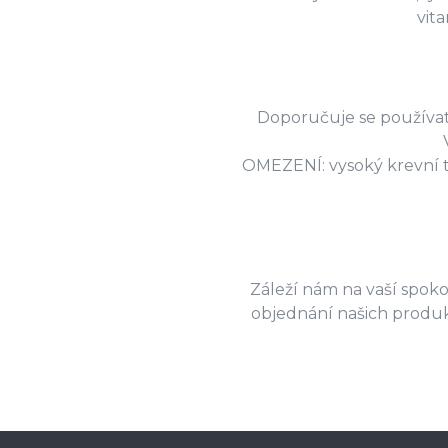
vita
Doporučuje se používat 
OMEZENÍ: vysoký krevní tl
Záleží nám na vaší spokoj
objednání našich produk