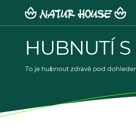
Skip
to
content
HUBNUTÍ S
To je hubnout zdravě pod dohledem