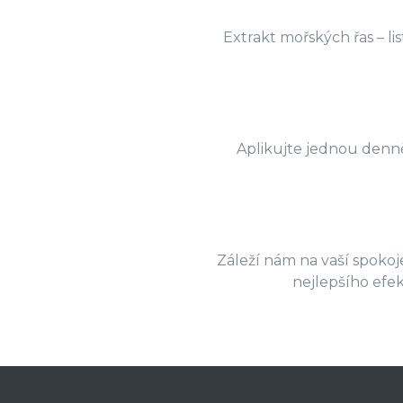
Extrakt mořských řas – li
Aplikujte jednou denn
Záleží nám na vaší spokoje
nejlepšího efe