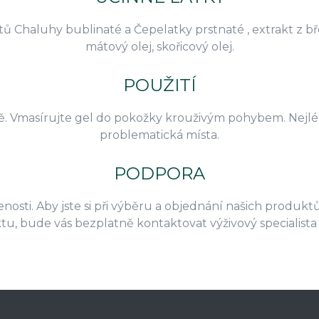
stů Chaluhy bublinaté a Čepelatky prstnaté , extrakt z b
mátový olej, skořicový olej.
POUŽITÍ
ě. Vmasírujte gel do pokožky krouživým pohybem. Nejlé
problematická místa.
PODPORA
nosti. Aby jste si při výběru a objednání našich produktů
ktu, bude vás bezplatně kontaktovat výživový speciali