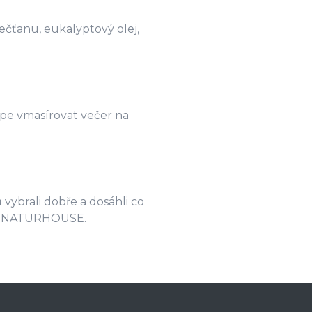
řečťanu, eukalyptový olej,
pe vmasírovat večer na
 vybrali dobře a dosáhli co
sta NATURHOUSE.