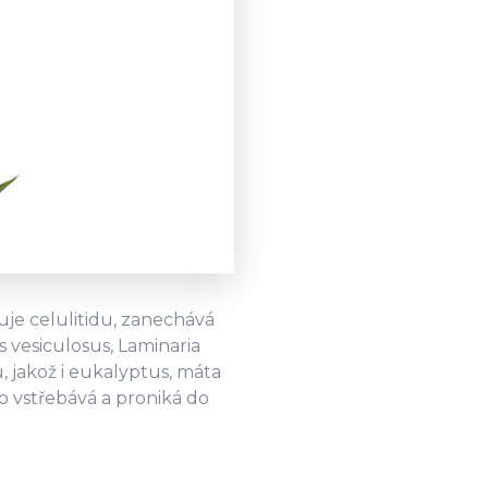
uje celulitidu, zanechává
 vesiculosus, Laminaria
, jakož i eukalyptus, máta
no vstřebává a proniká do