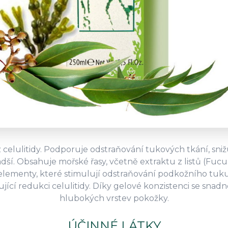
celulitidy. Podporuje odstraňování tukových tkání, sniž
dší. Obsahuje mořské řasy, včetně extraktu z listů (Fucus
oelementy, které stimulují odstraňování podkožního tuku
ující redukci celulitidy. Díky gelové konzistenci se snad
hlubokých vrstev pokožky.
ÚČINNÉ LÁTKY