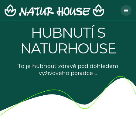
Skip
to
content
HUBNUTÍ S
NATURHOUSE
To je hubnout zdravě pod dohledem
výživového poradce ...