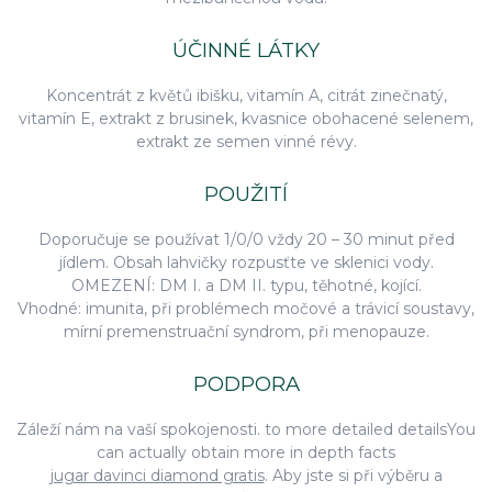
ÚČINNÉ LÁTKY
Koncentrát z květů ibišku, vitamín A, citrát zinečnatý,
vitamín E, extrakt z brusinek, kvasnice obohacené selenem,
extrakt ze semen vinné révy.
POUŽITÍ
Doporučuje se používat 1/0/0 vždy 20 – 30 minut před
jídlem. Obsah lahvičky rozpusťte ve sklenici vody.
OMEZENÍ: DM I. a DM II. typu, těhotné, kojící.
Vhodné: imunita, při problémech močové a trávicí soustavy,
mírní premenstruační syndrom, při menopauze.
PODPORA
Záleží nám na vaší spokojenosti. to more detailed detailsYou
can actually obtain more in depth facts
jugar davinci diamond gratis
. Aby jste si při výběru a