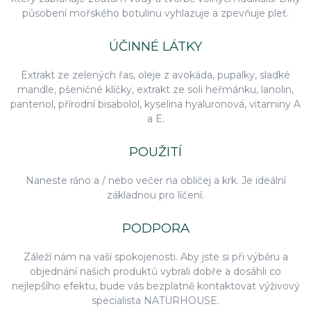
působení mořského botulinu vyhlazuje a zpevňuje pleť.
ÚČINNÉ LÁTKY
Extrakt ze zelených řas, oleje z avokáda, pupalky, sladké
mandle, pšeničné klíčky, extrakt ze soli heřmánku, lanolin,
pantenol, přírodní bisabolol, kyselina hyaluronová, vitaminy A
a E.
POUŽITÍ
Naneste ráno a / nebo večer na obličej a krk. Je ideální
základnou pro líčení.
PODPORA
Záleží nám na vaší spokojenosti. Aby jste si při výběru a
objednání našich produktů vybrali dobře a dosáhli co
nejlepšího efektu, bude vás bezplatně kontaktovat výživový
specialista NATURHOUSE.