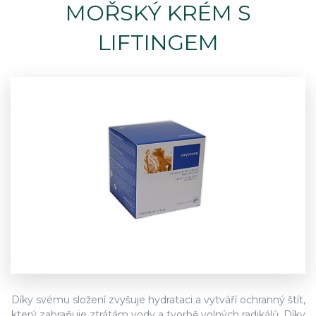
MOŘSKÝ KRÉM S
LIFTINGEM
Díky svému složení zvyšuje hydrataci a vytváří ochranný štít,
který zabraňuje ztrátám vody a tvorbě volných radikálů. Díky