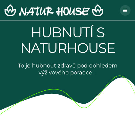
Skip
to
content
HUBNUTÍ S
NATURHOUSE
To je hubnout zdravě pod dohledem
výživového poradce ...