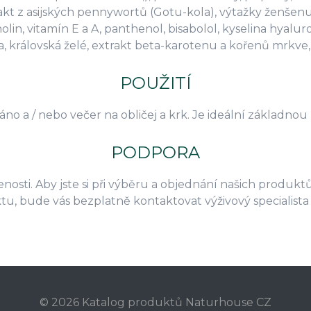
akt z asijských pennywortů (Gotu-kola), výtažky ženšenu, 
olin, vitamín E a A, panthenol, bisabolol, kyselina hyalu
, královská želé, extrakt beta-karotenu a kořenů mrkve, 
POUŽITÍ
no a / nebo večer na obličej a krk. Je ideální základnou 
PODPORA
nosti. Aby jste si při výběru a objednání našich produktů
ktu, bude vás bezplatně kontaktovat výživový speciali
© 2026 Katalog produktů Naturhouse CZ