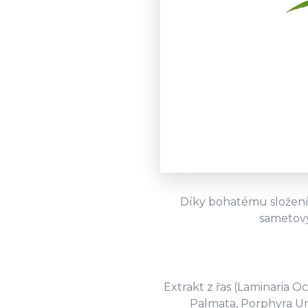
Díky bohatému složení 
sametový
Extrakt z řas (Laminaria 
Palmata, Porphyra Umb