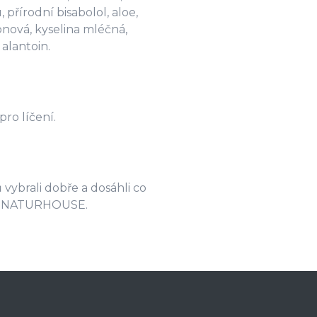
přírodní bisabolol, aloe,
ronová, kyselina mléčná,
alantoin.
pro líčení.
 vybrali dobře a dosáhli co
sta NATURHOUSE.