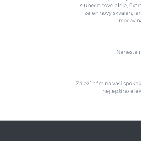
slunečnicové oleje, Extr
zeleninový skvalan, lan
močovina
Naneste rá
Záleží nám na vaší spokoje
nejlepšího efe