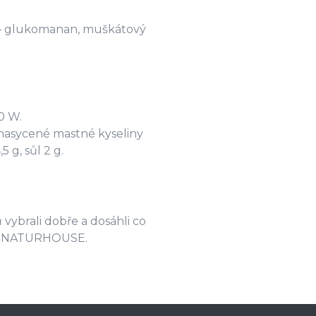
a – glukomanan, muškátový
0 W.
nasycené mastné kyseliny
5 g, sůl 2 g.
 vybrali dobře a dosáhli co
sta NATURHOUSE.