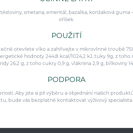
é těstoviny, smetana, ementál, bazalka, konžaková gum
oříšek.
POUŽITÍ
tečně otevřete víko a zahřívejte v mikrovlnné troubě 75
etické hodnoty 244,8 kcal/1024,2 kJ, tuky 9g, z toho 
ridy 26,2 g, z toho cukry 0,9 g, vláknina 2,9 g, bílkoviny 14,
PODPORA
nosti. Aby jste si při výběru a objednání našich produktů
ktu, bude vás bezplatně kontaktovat výživový speciali