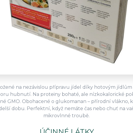
aložené na nezávislou přípravu jídel díky hotovým jídlů
oru hubnutí. Na proteiny bohaté, ale nízkokalorické p
žádné GMO. Obohacené o glukomanan – přírodní vlákno, k
 delší dobu. Perfektní, když nemáte čas nebo chuť na vaře
mikrovlnné troubě.
ÚČINNÉ LÁTKY