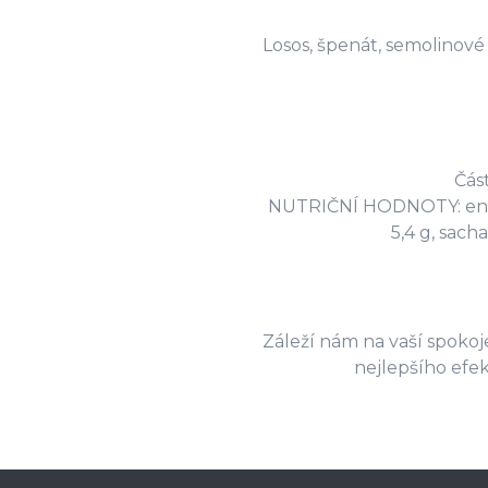
Losos, špenát, semolinov
Čás
NUTRIČNÍ HODNOTY: energ
5,4 g, sacha
Záleží nám na vaší spokoje
nejlepšího efe