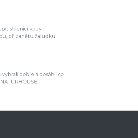
pít sklenicí vody.
kou, při zánětu žaludku,
 vybrali dobře a dosáhli co
sta NATURHOUSE.