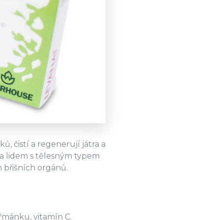
 čistí a regenerují játra a
na lidem s tělesným typem
 břišních orgánů.
eřmánku, vitamín C.