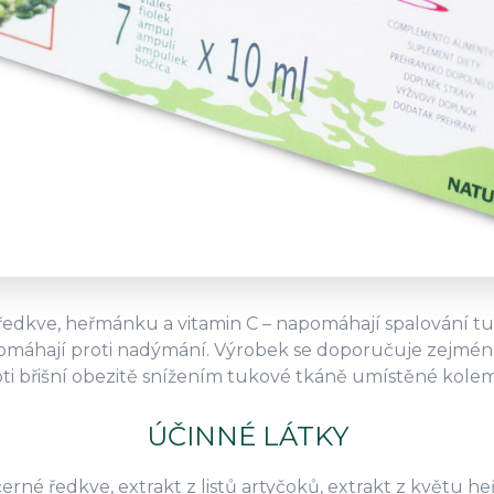
ředkve, heřmánku a vitamin C – napomáhají spalování tuků,
 pomáhají proti nadýmání. Výrobek se doporučuje zejmé
roti břišní obezitě snížením tukové tkáně umístěné kolem
ÚČINNÉ LÁTKY
erné ředkve, extrakt z listů artyčoků, extrakt z květu h