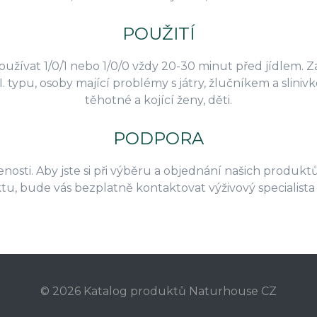
POUŽITÍ
žívat 1/0/1 nebo 1/0/0 vždy 20-30 minut před jídlem. Za
 typu, osoby mající problémy s játry, žlučníkem a sliniv
těhotné a kojící ženy, děti.
PODPORA
nosti. Aby jste si při výběru a objednání našich produktů
ktu, bude vás bezplatně kontaktovat výživový speciali
© 2026 Katalog produktů Naturhouse CZ