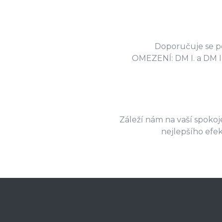
Doporučuje se pou
OMEZENÍ: DM I. a DM II.
Záleží nám na vaší spokoje
nejlepšího efe