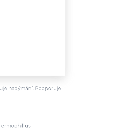
aňuje nadýmání. Podporuje
 Termophillus.