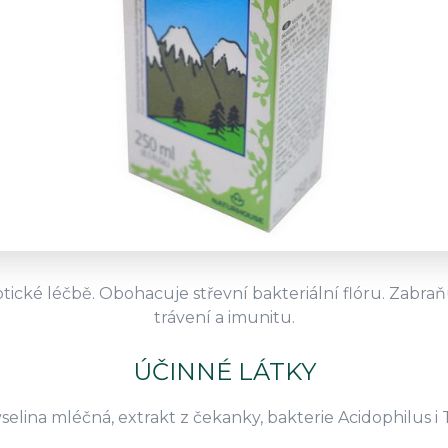
otické léčbě. Obohacuje střevní bakteriální flóru. Zabr
trávení a imunitu.
ÚČINNÉ LÁTKY
selina mléčná, extrakt z čekanky, bakterie Acidophilus i