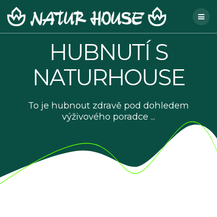
Skip
to
content
HUBNUTÍ S
NATURHOUSE
To je hubnout zdravě pod dohledem
výživového poradce ...