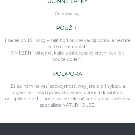
ÚČINNÉ LÁTKY
Červený čaj.
POUŽITÍ
1 sáček do 1,5 l vody – zalít horkou (ne vařící) vodou a nechte
5-10 minut odstát.
OMEZENÍ: těhotné, kojící a děti, vysoký krevní tlak (pít
pouze obden).
PODPORA
Záleží nám na vaší spokojenosti. Aby jste si při výběru a
objednání našich produktů vybrali dobře a dosáhli co
nejlepšího efektu, bude vás bezplatně kontaktovat výživový
specialista NATURHOUSE.