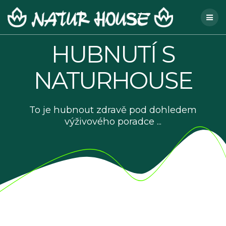
Skip
to
content
HUBNUTÍ S
NATURHOUSE
To je hubnout zdravě pod dohledem
výživového poradce ...