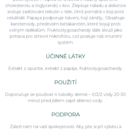
cholesterolu a triglyceridů v krvi. Zlepšuje náladu a dokonce
snižuje zadržování tekutin v těle, čímž pomáhá v boji proti
celulitidě. Papaya podporuje trávení, hojí záněty,. Obsahuje
karotenoidy, především betakarotén, které bojují proti
volným radikálům. Fruktoolygosacharidy dále slouží jako
potrava pro střevní mikroflóru, což posiluje náš imunitní
systém.
ÚČINNÉ LÁTKY
Extrakt z opuntie, extrakt z papáje, fruktoolygosacharidy.
POUŽITÍ
Doporučuje se používat 4 tobolky denně – 0/2/2 vždy 20-30
minut před jídlem zapít sklenicí vody.
PODPORA
Záleží nám na vaší spokojenosti. Aby jste si při výběru a