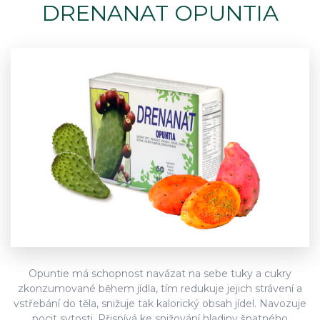
DRENANAT OPUNTIA
Opuntie má schopnost navázat na sebe tuky a cukry
zkonzumované během jídla, tím redukuje jejich strávení a
vstřebání do těla, snižuje tak kalorický obsah jídel. Navozuje
pocit sytosti. Přispívá ke snižování hladiny špatného